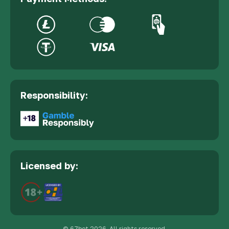
Responsibility:
Licensed by:
© 67bet 2026. All rights reserved.