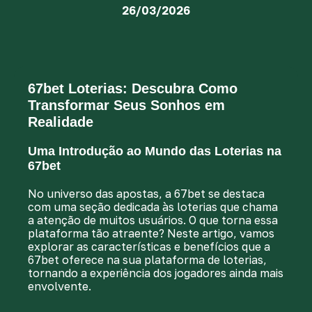
26/03/2026
67bet Loterias: Descubra Como
Transformar Seus Sonhos em
Realidade
Uma Introdução ao Mundo das Loterias na
67bet
No universo das apostas, a 67bet se destaca
com uma seção dedicada às loterias que chama
a atenção de muitos usuários. O que torna essa
plataforma tão atraente? Neste artigo, vamos
explorar as características e benefícios que a
67bet oferece na sua plataforma de loterias,
tornando a experiência dos jogadores ainda mais
envolvente.