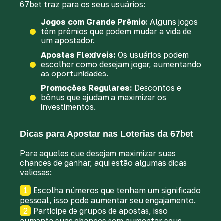
67bet traz para os seus usuários:
Jogos com Grande Prêmio:
Alguns jogos
têm prêmios que podem mudar a vida de
um apostador.
Apostas Flexíveis:
Os usuários podem
escolher como desejam jogar, aumentando
as oportunidades.
Promoções Regulares:
Descontos e
bônus que ajudam a maximizar os
investimentos.
Dicas para Apostar nas Loterias da 67bet
Para aqueles que desejam maximizar suas
chances de ganhar, aqui estão algumas dicas
valiosas:
Escolha números que tenham um significado
pessoal, isso pode aumentar seu engajamento.
Participe de grupos de apostas, isso
aumenta suas chances sem aumentar seus