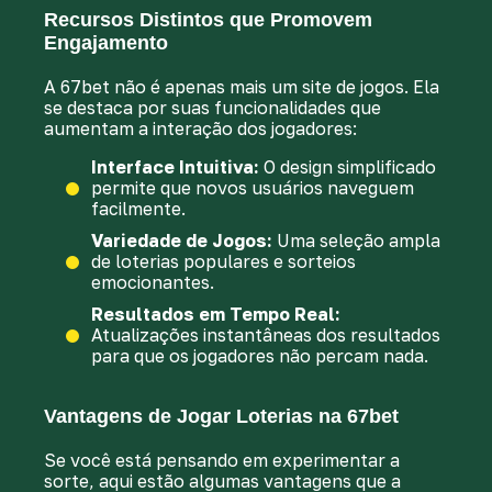
Recursos Distintos que Promovem
Engajamento
A 67bet não é apenas mais um site de jogos. Ela
se destaca por suas funcionalidades que
aumentam a interação dos jogadores:
Interface Intuitiva:
O design simplificado
permite que novos usuários naveguem
facilmente.
Variedade de Jogos:
Uma seleção ampla
de loterias populares e sorteios
emocionantes.
Resultados em Tempo Real:
Atualizações instantâneas dos resultados
para que os jogadores não percam nada.
Vantagens de Jogar Loterias na 67bet
Se você está pensando em experimentar a
sorte, aqui estão algumas vantagens que a