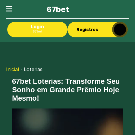
67bet
Login
Registros
67bet
Inicial
-
Loterias
67bet Loterias: Transforme Seu
Sonho em Grande Prêmio Hoje
Mesmo!