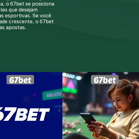
a, o 67bet se posiciona
les que desejam
s esportivas. Se você
ade crescente, o 67bet
as apostas.
Ver detalhes
Ver detalhes