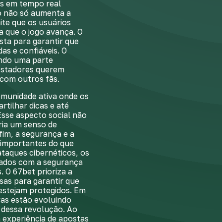
s em tempo real
o não só aumenta a
te que os usuários
 que o jogo avança. O
sta para garantir que
as e confiáveis. O
ndo uma parte
postadores querem
 com outros fãs.
munidade ativa onde os
rtilhar dicas e até
sse aspecto social não
ria um senso de
im, a segurança e a
 importantes do que
taques cibernéticos, os
pados com a segurança
. O 67bet prioriza a
as para garantir que
estejam protegidos. Em
vas estão evoluindo
 dessa revolução. Ao
a experiência de apostas