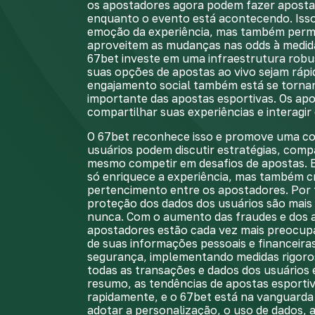
os apostadores agora podem fazer aposta
enquanto o evento está acontecendo. Iss
emoção da experiência, mas também permi
aproveitem as mudanças nas odds à medida
67bet investe em uma infraestrutura robu
suas opções de apostas ao vivo sejam rápid
engajamento social também está se torna
importante das apostas esportivas. Os a
compartilhar suas experiências e interagir
O 67bet reconhece isso e promove uma co
usuários podem discutir estratégias, compa
mesmo competir em desafios de apostas. E
só enriquece a experiência, mas também c
pertencimento entre os apostadores. Por f
proteção dos dados dos usuários são mais
nunca. Com o aumento das fraudes e dos a
apostadores estão cada vez mais preocu
de suas informações pessoais e financeiras
segurança, implementando medidas rigoros
todas as transações e dados dos usuários 
resumo, as tendências de apostas esporti
rapidamente, e o 67bet está na vanguarda
adotar a personalização, o uso de dados, 