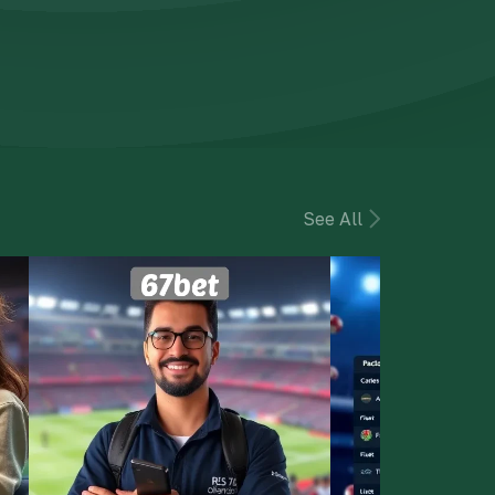
See All
Ver detalhes
Ver detalh