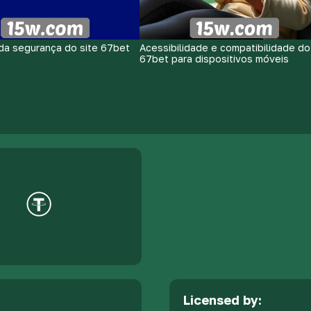
 da segurança do site 67bet
Acessibilidade e compatibilidade do
67bet para dispositivos móveis
Licensed by: